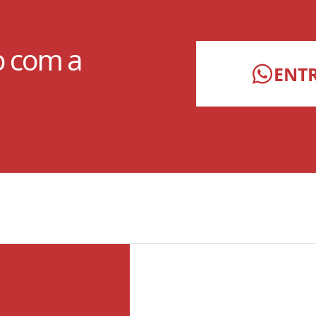
o com a
ENT